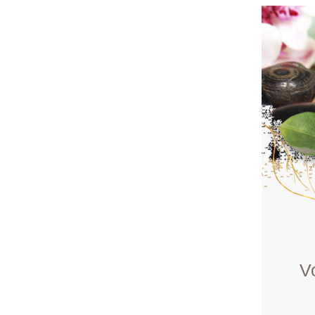
Test
V