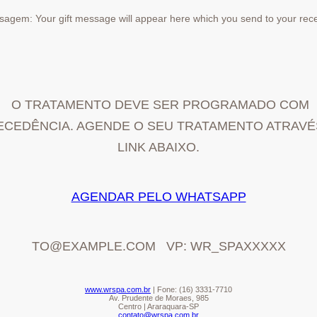
agem: Your gift message will appear here which you send to your rece
O TRATAMENTO DEVE SER PROGRAMADO COM
ECEDÊNCIA. AGENDE O SEU TRATAMENTO ATRAVÉ
LINK ABAIXO.
AGENDAR PELO WHATSAPP
TO@EXAMPLE.COM VP: WR_SPAXXXXX
www.wrspa.com.br
| Fone: (16) 3331-7710
Av. Prudente de Moraes, 985
Centro | Araraquara-SP
contato@wrspa.com.br